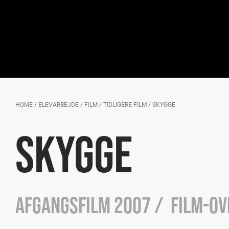
HOME
/
ELEVARBEJDE
/
FILM
/
TIDLIGERE FILM
/
SKYGGE
SKYGGE
afgangsfilm 2007 / Film-o