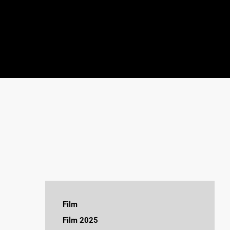
Film
Jeg håber dagen aldrig ender
Film 2025