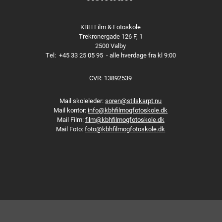
KBH Film & Fotoskole
Trekronergade 126 F, 1
2500 Valby
Tel:
+45 33 25 05 95
- alle hverdage fra kl 9:00
CVR: 13892539
Mail skoleleder:
soren@stilskarpt.nu
Mail kontor:
info@kbhfilmogfotoskole.dk
Mail Film:
film@kbhfilmogfotoskole.dk
Mail Foto:
foto@kbhfilmogfotoskole.dk