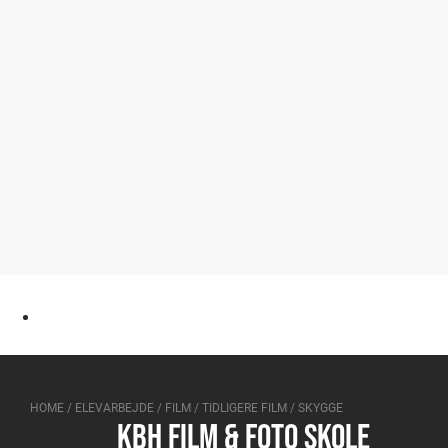
HOME
/
ELEVARBEJDE
/
FILM
/
TIDLIGERE FILM
/
SKYGGE
KBH FILM & FOTO SKOLE