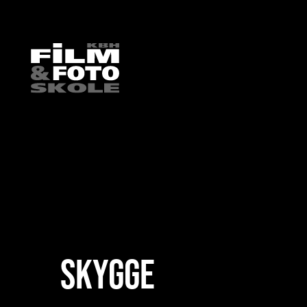
HOME
/
ELEVARBEJDE
/
FILM
/
TIDLIGERE FILM
/
SKYGGE
SKYGGE