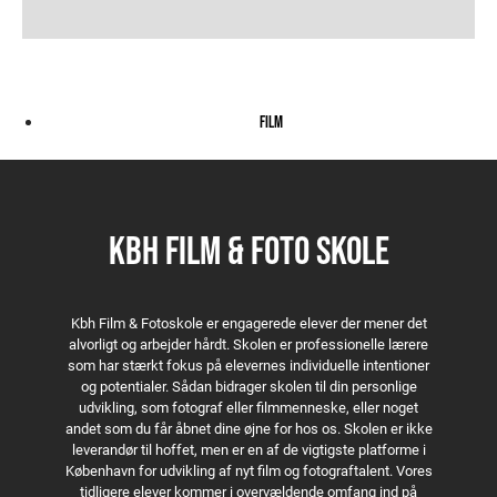
Drømmepigen
Ballet
Asken
Ukontrolleret besøg
Salon Belleza
Da vi opdagede regnen
Roommates
Transit
Klarälven
Stille ud i natten
Lille mand
Enkemanden
Nseyeya
Størst af alt er kærligheden
Nachtfalter
Sidste sommer
Last station
Syrener
Excess-øvelse, Film OB
Kill your darlings
Exercise
The Entity
Empty Mirror
Èn sammen
Shit happens
Frau Berlinermauer
Tumling
Hende der blev
FILM
Skygge
Drengen hvis verden gik under
Følelsen af Palæstina
Det var jo bare for sjov
Analog
I am Tahreer
KBH FILM & FOTO SKOLE
Apart 3:2
Within walls
Kbh Film & Fotoskole er engagerede elever der mener det
alvorligt og arbejder hårdt. Skolen er professionelle lærere
som har stærkt fokus på elevernes individuelle intentioner
og potentialer. Sådan bidrager skolen til din personlige
udvikling, som fotograf eller filmmenneske, eller noget
andet som du får åbnet dine øjne for hos os. Skolen er ikke
leverandør til hoffet, men er en af de vigtigste platforme i
København for udvikling af nyt film og fotograftalent. Vores
tidligere elever kommer i overvældende omfang ind på