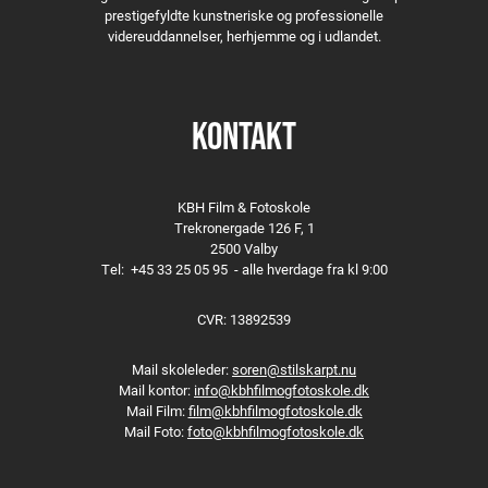
prestigefyldte kunstneriske og professionelle
videreuddannelser, herhjemme og i udlandet.
KONTAKT
KBH Film & Fotoskole
Trekronergade 126 F, 1
2500 Valby
Tel:
+45 33 25 05 95
- alle hverdage fra kl 9:00
CVR: 13892539
Mail skoleleder:
soren@stilskarpt.nu
Mail kontor:
info@kbhfilmogfotoskole.dk
Mail Film:
film@kbhfilmogfotoskole.dk
Mail Foto:
foto@kbhfilmogfotoskole.dk