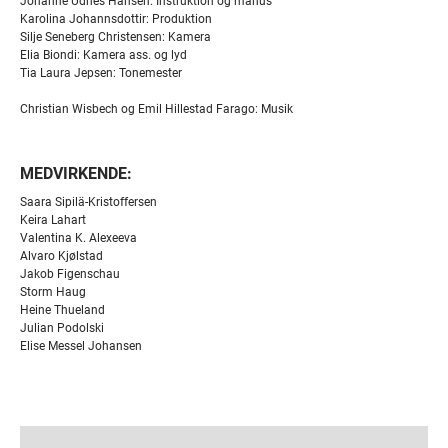
Johanne Udnes Hansen: Instruktion og manus
Karolina Johannsdottir: Produktion
Silje Seneberg Christensen: Kamera
Elia Biondi: Kamera ass. og lyd
Tia Laura Jepsen: Tonemester
Christian Wisbech og Emil Hillestad Farago: Musik
MEDVIRKENDE:
Saara Sipilä-Kristoffersen
Keira Lahart
Valentina K. Alexeeva
Alvaro Kjølstad
Jakob Figenschau
Storm Haug
Heine Thueland
Julian Podolski
Elise Messel Johansen