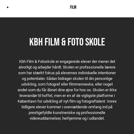
Frau Berlinermauer
Tumling
Hende der blev
FILM
Skygge
Drengen hvis verden gik under
Følelsen af Palæstina
Det var jo bare for sjov
Analog
I am Tahreer
KBH FILM & FOTO SKOLE
Apart 3:2
Within walls
Kbh Film & Fotoskole er engagerede elever der mener det
alvorligt og arbejder hårdt. Skolen er professionelle lærere
som har stærkt fokus på elevernes individuelle intentioner
og potentialer. Sådan bidrager skolen til din personlige
udvikling, som fotograf eller filmmenneske, eller noget
andet som du får åbnet dine øjne for hos os. Skolen er ikke
leverandør til hoffet, men er en af de vigtigste platforme i
København for udvikling af nyt film og fotograftalent. Vores
tidligere elever kommer i overvældende omfang ind på
prestigefyldte kunstneriske og professionelle
videreuddannelser, herhjemme og i udlandet.