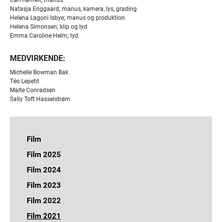
Natasja Enggaard; manus, kamera, lys, grading
Helena Lagoni Isbye; manus og produktion
Helena Simonsen; klip og lyd
Emma Caroline Helm; lyd
MEDVIRKENDE:
Michelle Bowman Bak
Téo Lepetit
Malte Conradsen
Sally Toft Hasselstrøm
Film
Jeg håber dagen aldrig ender
Film 2025
En som Lars
Bryggen i Ryggen
Film 2024
Vildvej
Jeg håber dagen aldrig ender
Hvad er der med Robin
Et hjem
Film 2023
Nora
Nytårsblues
Nora
Vildvej
Et hjem
Film 2022
Bundfald
Liminal Space
Liminal Space
Hak i huen
Dressage
Dronningekabale
De voksnes sprækker
Film 2021
Wilma under vand
Vokseværk
Kragernes parlament
Crush!