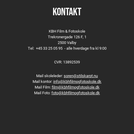
KONTAKT
KBH Film & Fotoskole
Trekronergade 126 F, 1
2500 Valby
Tel:
+45 33 25 05 95
- alle hverdage fra kl 9:00
CVR: 13892539
Mail skoleleder:
soren@stilskarpt.nu
Mail kontor:
info@kbhfilmogfotoskole.dk
Mail Film:
film@kbhfilmogfotoskole.dk
Mail Foto:
foto@kbhfilmogfotoskole.dk