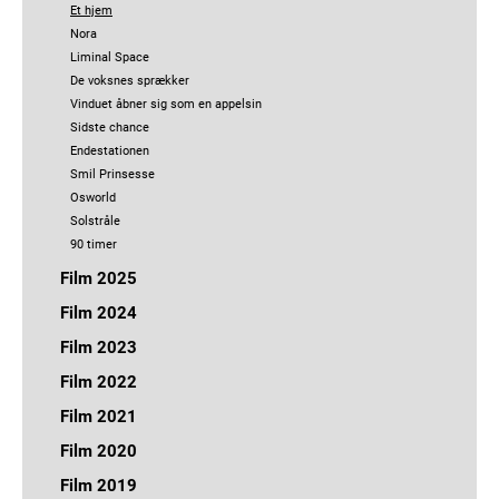
Et hjem
Nora
Liminal Space
De voksnes sprækker
Vinduet åbner sig som en appelsin
Sidste chance
Endestationen
Smil Prinsesse
Osworld
Solstråle
90 timer
Film 2025
Bryggen i Ryggen
Film 2024
Jeg håber dagen aldrig ender
Hvad er der med Robin
Film 2023
Nora
Nytårsblues
Vildvej
Et hjem
Film 2022
Bundfald
Liminal Space
Hak i huen
Dressage
Dronningekabale
Film 2021
Wilma under vand
Vokseværk
Kragernes parlament
Crush!
Midnatsmodig
Metamorfose
Bangkok
Film 2020
Plaga
De voksnes sprækker
Smil Prinsesse
Vores sidste klimamøde
Pitchen
Sidste chance
Sirene
Døtre
Film 2019
Under overfladen
Endestationen
Midtvejsfilm forår Film-Overbygning
YASID
90 timer