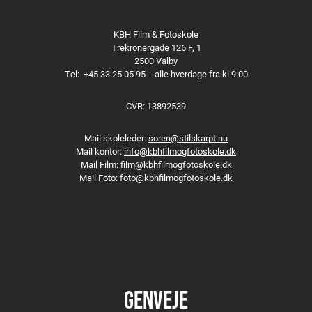
KBH Film & Fotoskole
Trekronergade 126 F, 1
2500 Valby
Tel:
+45 33 25 05 95
- alle hverdage fra kl 9:00
CVR: 13892539
Mail skoleleder:
soren@stilskarpt.nu
Mail kontor:
info@kbhfilmogfotoskole.dk
Mail Film:
film@kbhfilmogfotoskole.dk
Mail Foto:
foto@kbhfilmogfotoskole.dk
GENVEJE