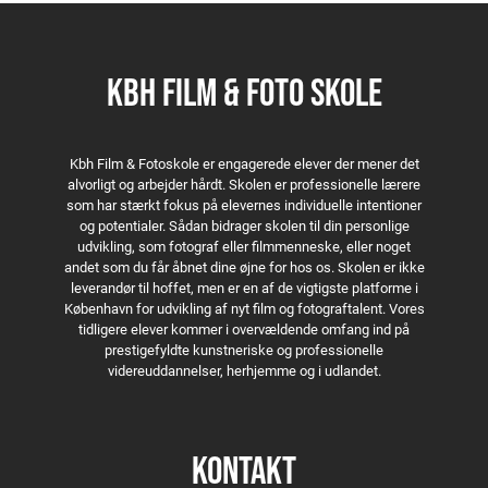
Det var jo bare for sjov
Analog
I am Tahreer
KBH FILM & FOTO SKOLE
Apart 3:2
Within walls
Kbh Film & Fotoskole er engagerede elever der mener det
alvorligt og arbejder hårdt. Skolen er professionelle lærere
som har stærkt fokus på elevernes individuelle intentioner
og potentialer. Sådan bidrager skolen til din personlige
udvikling, som fotograf eller filmmenneske, eller noget
andet som du får åbnet dine øjne for hos os. Skolen er ikke
leverandør til hoffet, men er en af de vigtigste platforme i
København for udvikling af nyt film og fotograftalent. Vores
tidligere elever kommer i overvældende omfang ind på
prestigefyldte kunstneriske og professionelle
videreuddannelser, herhjemme og i udlandet.
KONTAKT