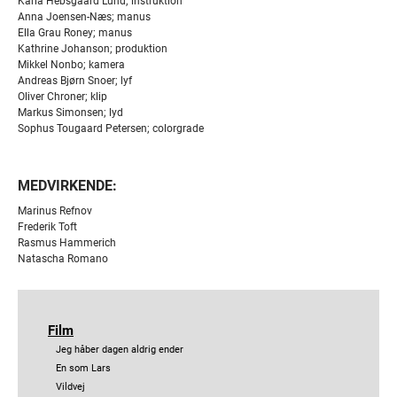
Karla Hebsgaard Lund; instruktion
Anna Joensen-Næs; manus
Ella Grau Roney; manus
Kathrine Johanson; produktion
Mikkel Nonbo; kamera
Andreas Bjørn Snoer; lyf
Oliver Chroner; klip
Markus Simonsen; lyd
Sophus Tougaard Petersen; colorgrade
MEDVIRKENDE:
Marinus Refnov
Frederik Toft
Rasmus Hammerich
Natascha Romano
Film
Jeg håber dagen aldrig ender
En som Lars
Vildvej