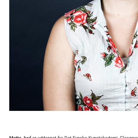
Mette Juul
er uddannet fra Det Fynske Kunstakademi, Glasgow S