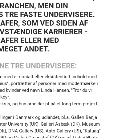
RANCHEN, MEN DIN
 TRE FASTE UNDERVISERE.
AFER, SOM VED SIDEN AF
VSTÆNDIGE KARRIERER -
AFER ELLER MED
MEGET ANDET.
NE TRE UNDERVISERE:
e med et socialt eller eksistentielt indhold med
meus", portrætter af personer med modermærke i
d kvinder ved navn Linda Hansen, "Tror du vi
ikdyr.
ksis, og hun arbejder pt på et long term projekt:
inger i Danmark og udlandet, bl.a. Galleri Banja
ster University (UK), Galleri Asbæk (DK), Museum
), DNA Gallery (US), Asto Gallery (US), "Katuaq"
(DK) og Galleri Grundstof (DK) og på Lishui Photo