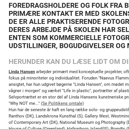
FOREDRAGSHOLDERE OG FOLK FRA B
PRIMÆRE KONTAKT ER MED SKOLENS
DE ER ALLE PRAKTISERENDE FOTOGR
DERES ARBEJDE PÅ SKOLEN HAR SEL
ENTEN SOM KOMMERCIELLE FOTOGR
UDSTILLINGER, BOGUDGIVELSER OG 
HERUNDER KAN DU LÆSE LIDT OM DI
Linda Hansen
arbejder primært med konceptuelle projekter, oft
fokus på minoriteter og individualitet. Foruden "Naevus Flam
ansigtet, har hun udgivet bøgerne "Linda Hansen", om mødet me
vågner i morgen" og værket "Life in plastic", portrætter af plast
Selvportrættet er en stor del af Linda Hansens kunstneriske pra
"Why NOT me..."
(Se Politikens omtale)
Hun har de seneste år haft en lang række solo- og gruppeudstill
Ranthov (DK), Landskrona Kunsthal (S), Gallery West, Westmin
of Contemporary Art (DK), National Museum og Photography (DK
House of Culture (Greenland), Hafnarborg, Island(IS), Brandts 