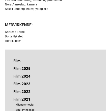
Nora Aarrestad; kamera
Aske Lundberg Malm; lyd og klip
MEDVIRKENDE:
Andreas Forné
Dorte Højsted
Henrik Ipsen
Film
Jeg håber dagen aldrig ender
Film 2025
En som Lars
Bryggen i Ryggen
Film 2024
Vildvej
Jeg håber dagen aldrig ender
Hvad er der med Robin
Et hjem
Film 2023
Nora
Nytårsblues
Nora
Vildvej
Et hjem
Film 2022
Bundfald
Liminal Space
Liminal Space
Hak i huen
Dressage
Dronningekabale
De voksnes sprækker
Film 2021
Wilma under vand
Vokseværk
Kragernes parlament
Crush!
Vinduet åbner sig som en appelsin
Midnatsmodig
Metamorfose
Bangkok
Plaga
De voksnes sprækker
Sidste chance
Smil Prinsesse
Vores sidste klimamøde
Pitchen