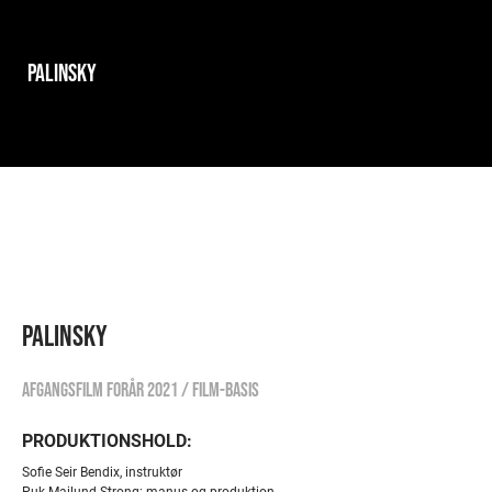
PALINSKY
PALINSKY
Afgangsfilm forår 2021 / Film-basis
PRODUKTIONSHOLD:
Sofie Seir Bendix, instruktør
Puk Mailund Strong; manus og produktion