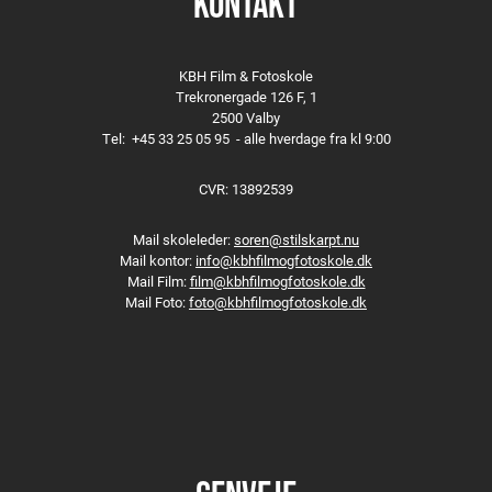
KONTAKT
KBH Film & Fotoskole
Trekronergade 126 F, 1
2500 Valby
Tel:
+45 33 25 05 95
- alle hverdage fra kl 9:00
CVR: 13892539
Mail skoleleder:
soren@stilskarpt.nu
Mail kontor:
info@kbhfilmogfotoskole.dk
Mail Film:
film@kbhfilmogfotoskole.dk
Mail Foto:
foto@kbhfilmogfotoskole.dk