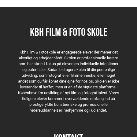
Følelsen af Palæstina
Det var jo bare for sjov
Analog
I am Tahreer
KBH FILM & FOTO SKOLE
Apart 3:2
Within walls
Kbh Film & Fotoskole er engagerede elever der mener det
alvorligt og arbejder hårdt. Skolen er professionelle lærere
som har stærkt fokus på elevernes individuelle intentioner
og potentialer. Sådan bidrager skolen til din personlige
udvikling, som fotograf eller filmmenneske, eller noget
andet som du får åbnet dine øjne for hos os. Skolen er ikke
leverandør til hoffet, men er en af de vigtigste platforme i
København for udvikling af nyt film og fotograftalent. Vores
tidligere elever kommer i overvældende omfang ind på
prestigefyldte kunstneriske og professionelle
videreuddannelser, herhjemme og i udlandet.