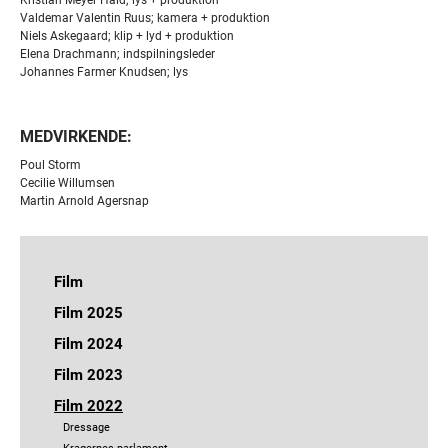
Valdemar Valentin Ruus; kamera + produktion
Niels Askegaard; klip + lyd + produktion
Elena Drachmann; indspilningsleder
Johannes Farmer Knudsen; lys
MEDVIRKENDE:
Poul Storm
Cecilie Willumsen
Martin Arnold Agersnap
Film
Jeg håber dagen aldrig ender
Film 2025
En som Lars
Bryggen i Ryggen
Film 2024
Vildvej
Jeg håber dagen aldrig ender
Hvad er der med Robin
Et hjem
Film 2023
Nora
Nytårsblues
Nora
Vildvej
Et hjem
Film 2022
Bundfald
Liminal Space
Liminal Space
Hak i huen
Dressage
Dronningekabale
De voksnes sprækker
Wilma under vand
Vokseværk
Kragernes parlament