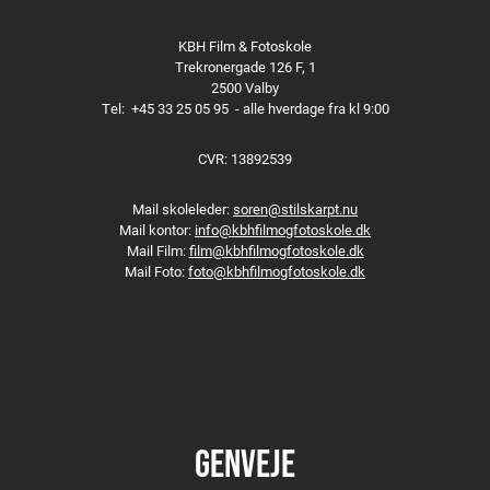
KBH Film & Fotoskole
Trekronergade 126 F, 1
2500 Valby
Tel:
+45 33 25 05 95
- alle hverdage fra kl 9:00
CVR: 13892539
Mail skoleleder:
soren@stilskarpt.nu
Mail kontor:
info@kbhfilmogfotoskole.dk
Mail Film:
film@kbhfilmogfotoskole.dk
Mail Foto:
foto@kbhfilmogfotoskole.dk
GENVEJE