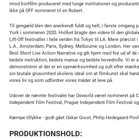
imod kortfilm produceret med tunge institutioner og producente
ikke på OFF nomineret til en Robert.
Til gengæld blev den anerkendt fuldt og helt, i første omgang på
York i sommeren 2020. Hvilket bragte den videre til den glob
Lift-Off festivaller i hele verden fra Tokyo til LA. Mere præcist
L.A., Amsterdam, Paris, Sydney, Melbourne og London. Her van
Best Short Live Action Narrative og gik hjem med fire ud af de se
bedste instruktion, bedste manus og bedste hovedrolle. Vi er sæ
demonstrerer at der er en opmærksomhed og sult efter stærke s
sin brutale grusomhed skolens ideal om at filmkunst skal ha
vores liv og som udfordrer vores måder at leve på.
Udover de nævnte festivaler har Osworld været nomineret på 
Independent Film Festival, Prague Independent Film Festival og 
Kæmpe tillykke - godt gået Oskar Groot, Philip Hedegaard Povl
PRODUKTIONSHOLD: