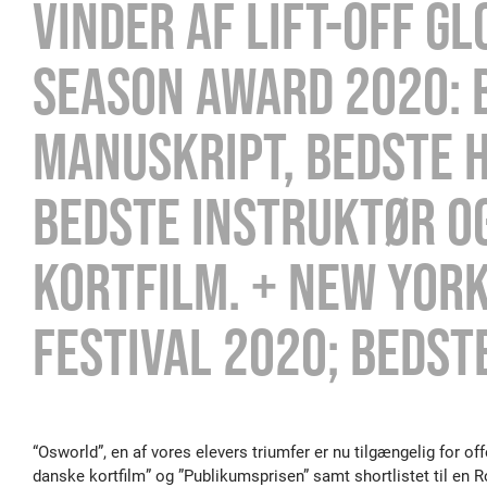
VINDER AF LIFT-OFF G
SEASON AWARD 2020: 
MANUSKRIPT, BEDSTE 
BEDSTE INSTRUKTØR O
KORTFILM. + NEW YORK
FESTIVAL 2020; BEDST
“Osworld”, en af vores elevers triumfer er nu tilgængelig for o
danske kortfilm” og ”Publikumsprisen” samt shortlistet til en R