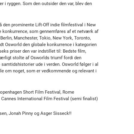
r i ryggen. Som den outsider den var, blev den
 den prominente Lift-Off indie filmfestival i New
ale konkurrence, som gennemføres af et netværk af
 i Berlin, Manchester, Tokio, New York, Toronto,
dt Osworld den globale konkurrence i kategorien
ks priser den var indstillet til: Bedste film,
rligt stolte af Osworlds triumf fordi den
amtidshistorier ude i verden. Osworld følger i al
ndle om noget, som er vedkommende og relevant i
Copenhagen Short Film Festival, Rome
Cannes International Film Festival (semi finalist)
sen, Jonah Pinny og Asger Sisseck!!