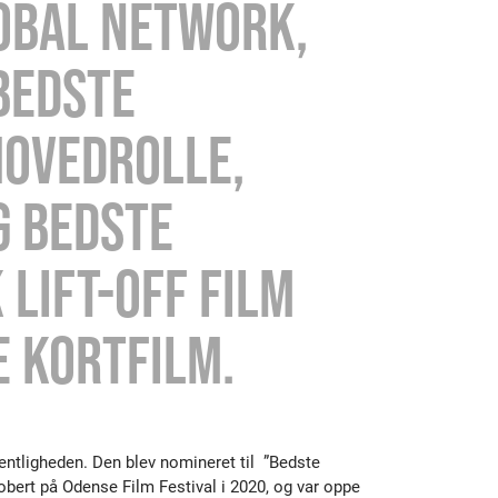
LOBAL NETWORK,
BEDSTE
HOVEDROLLE,
G BEDSTE
 LIFT-OFF FILM
E KORTFILM.
ffentligheden. Den blev nomineret til ”Bedste
obert på Odense Film Festival i 2020, og var oppe