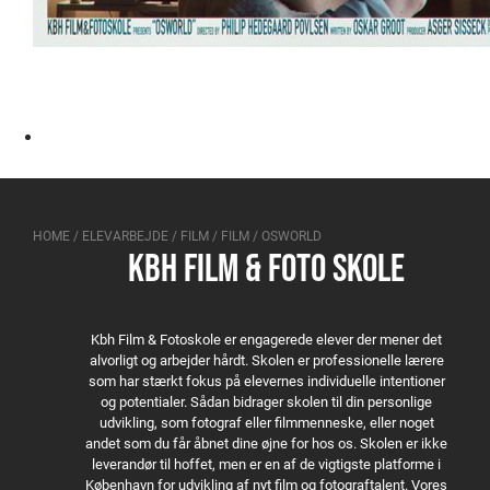
HOME
/
ELEVARBEJDE
/
FILM
/
FILM
/
OSWORLD
KBH FILM & FOTO SKOLE
Kbh Film & Fotoskole er engagerede elever der mener det
alvorligt og arbejder hårdt. Skolen er professionelle lærere
som har stærkt fokus på elevernes individuelle intentioner
og potentialer. Sådan bidrager skolen til din personlige
udvikling, som fotograf eller filmmenneske, eller noget
andet som du får åbnet dine øjne for hos os. Skolen er ikke
leverandør til hoffet, men er en af de vigtigste platforme i
København for udvikling af nyt film og fotograftalent. Vores