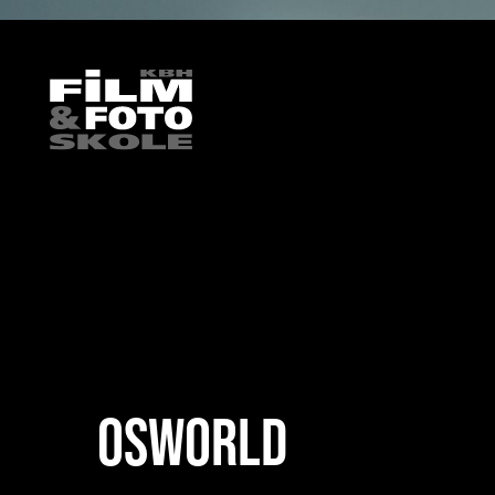
HOME
/
ELEVARBEJDE
/
FILM
/
FILM
/
OSWORLD
OSWORLD