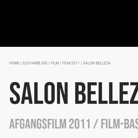
HOME
/
ELEVARBEJDE
/
FILM
/
FILM 2011
/
SALON BELLEZA
SALON BELLE
Afgangsfilm 2011 / Film-ba