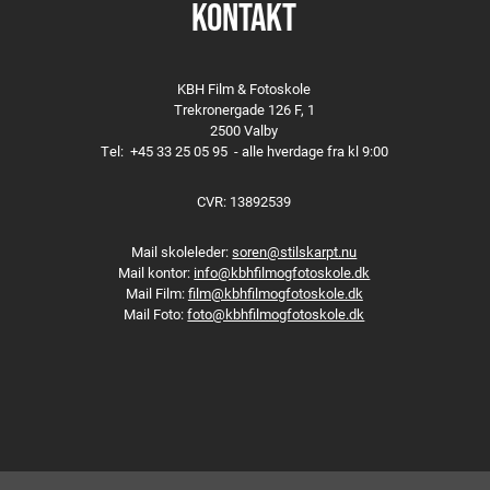
KONTAKT
KBH Film & Fotoskole
Trekronergade 126 F, 1
2500 Valby
Tel:
+45 33 25 05 95
- alle hverdage fra kl 9:00
CVR: 13892539
Mail skoleleder:
soren@stilskarpt.nu
Mail kontor:
info@kbhfilmogfotoskole.dk
Mail Film:
film@kbhfilmogfotoskole.dk
Mail Foto:
foto@kbhfilmogfotoskole.dk