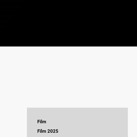
Film
Jeg håber dagen aldrig ender
Film 2025