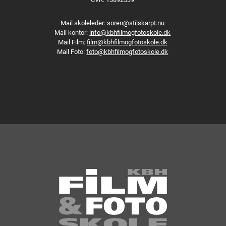
Mail skoleleder:
soren@stilskarpt.nu
Mail kontor:
info@kbhfilmogfotoskole.dk
Mail Film:
film@kbhfilmogfotoskole.dk
Mail Foto:
foto@kbhfilmogfotoskole.dk