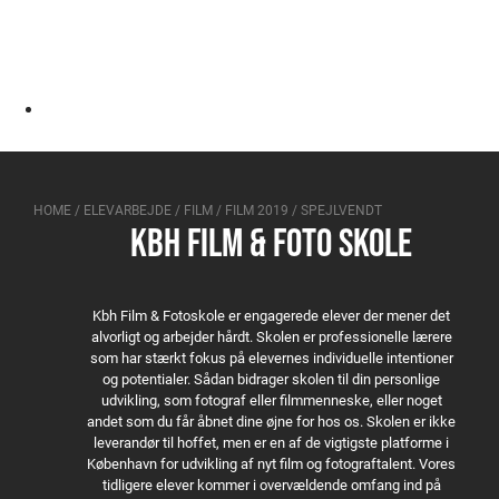
HOME
/
ELEVARBEJDE
/
FILM
/
FILM 2019
/
SPEJLVENDT
KBH FILM & FOTO SKOLE
Kbh Film & Fotoskole er engagerede elever der mener det
alvorligt og arbejder hårdt. Skolen er professionelle lærere
som har stærkt fokus på elevernes individuelle intentioner
og potentialer. Sådan bidrager skolen til din personlige
udvikling, som fotograf eller filmmenneske, eller noget
andet som du får åbnet dine øjne for hos os. Skolen er ikke
leverandør til hoffet, men er en af de vigtigste platforme i
København for udvikling af nyt film og fotograftalent. Vores
tidligere elever kommer i overvældende omfang ind på