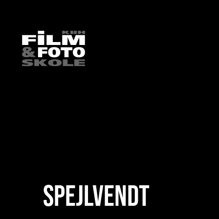
HOME
/
ELEVARBEJDE
/
FILM
/
FILM 2019
/
SPEJLVENDT
SPEJLVENDT