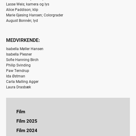
Lasse Weis; kamera og lys
Alice Paddison; klip
Marie Gjesing Hansen; Colorgrader
August Bonnén; lyd
MEDVIRKENDE:
Isabella Møller Hansen
Isabella Plesner
Sofie Hanning Birch
Philip Svinding
Paw Terndrup
Ida Østman
Carla Malling Agger
Laura Drasbæk
Film
Jeg håber dagen aldrig ender
Film 2025
En som Lars
Bryggen i Ryggen
Film 2024
Vildvej
Jeg håber dagen aldrig ender