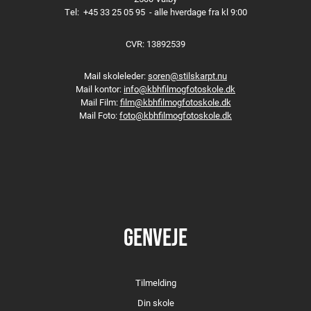
Tel:
+45 33 25 05 95
- alle hverdage fra kl 9:00
CVR: 13892539
Mail skoleleder:
soren@stilskarpt.nu
Mail kontor:
info@kbhfilmogfotoskole.dk
Mail Film:
film@kbhfilmogfotoskole.dk
Mail Foto:
foto@kbhfilmogfotoskole.dk
GENVEJE
Tilmelding
Din skole