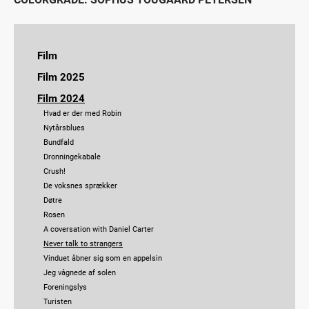
Film
Jeg håber dagen aldrig ender
Film 2025
En som Lars
Bryggen i Ryggen
Film 2024
Vildvej
Jeg håber dagen aldrig ender
Hvad er der med Robin
Et hjem
Nora
Nytårsblues
Nora
Et hjem
Bundfald
Liminal Space
Hak i huen
Dronningekabale
De voksnes sprækker
Vokseværk
Crush!
Vinduet åbner sig som en appelsin
Bangkok
De voksnes sprækker
Sidste chance
Pitchen
Døtre
Endestationen
Midtvejsfilm forår Film-Overbygning
Rosen
Smil Prinsesse
A coversation with Daniel Carter
Osworld
Never talk to strangers
Solstråle
Vinduet åbner sig som en appelsin
90 timer
Jeg vågnede af solen
Foreningslys
Turisten