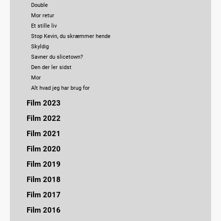
Double
Mor retur
Et stille liv
Stop Kevin, du skræmmer hende
Skyldig
Savner du slicetown?
Den der ler sidst
Mor
Alt hvad jeg har brug for
Film 2023
Vildvej
Film 2022
Liminal Space
Dressage
Film 2021
Wilma under vand
Kragernes parlament
Midnatsmodig
Metamorfose
Film 2020
Plaga
Smil Prinsesse
Vores sidste klimamøde
Sidste chance
Sirene
Film 2019
Under overfladen
Endestationen
YASID
90 timer
4140
I morgen er jeg ny
Lad os danse
Film 2018
Pandami
Bjørnen sover
Undskyld, er der ik' noget signal her?
Brødre
Limbo
Solstråle
Birks Boulevard
FRØ
Film 2017
Scout
Stikker
Spunds
Med troen på bagsædet
NOA
Fika
Blues
Randen
Københavnerstang
Huller i sandet
Film 2016
Alice i Lalandia
Gnister
Underhuset
Peau de banane
Knæk
Udenfor
Saga
JAZZ
Lasten