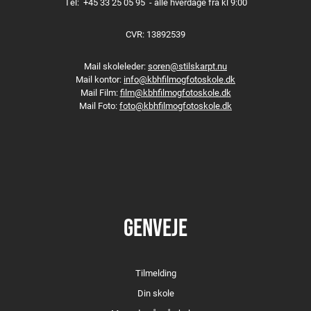
Tel:
+45 33 25 05 95
- alle hverdage fra kl 9:00
CVR: 13892539
Mail skoleleder:
soren@stilskarpt.nu
Mail kontor:
info@kbhfilmogfotoskole.dk
Mail Film:
film@kbhfilmogfotoskole.dk
Mail Foto:
foto@kbhfilmogfotoskole.dk
GENVEJE
Tilmelding
Din skole