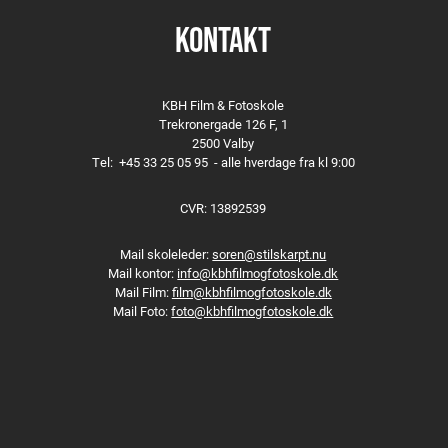
KONTAKT
KBH Film & Fotoskole
Trekronergade 126 F, 1
2500 Valby
Tel:
+45 33 25 05 95
- alle hverdage fra kl 9:00
CVR: 13892539
Mail skoleleder:
soren@stilskarpt.nu
Mail kontor:
info@kbhfilmogfotoskole.dk
Mail Film:
film@kbhfilmogfotoskole.dk
Mail Foto:
foto@kbhfilmogfotoskole.dk