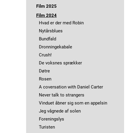
Jeg håber dagen aldrig ender
Film 2025
En som Lars
Bryggen i Ryggen
Film 2024
Vildvej
Jeg håber dagen aldrig ender
Hvad er der med Robin
Et hjem
Nora
Nytårsblues
Nora
Et hjem
Bundfald
Liminal Space
Hak i huen
Dronningekabale
De voksnes sprækker
Vokseværk
Crush!
Vinduet åbner sig som en appelsin
Bangkok
De voksnes sprækker
Sidste chance
Pitchen
Døtre
Endestationen
Midtvejsfilm forår Film-Overbygning
Rosen
Smil Prinsesse
A coversation with Daniel Carter
Osworld
Never talk to strangers
Solstråle
Vinduet åbner sig som en appelsin
90 timer
Jeg vågnede af solen
Foreningslys
Turisten