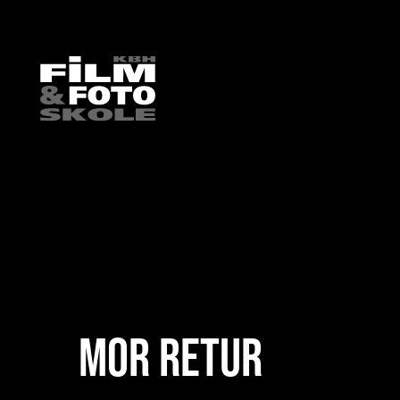
HOME
/
ELEVARBEJDE
/
FILM
/
FILM 2024
/
MOR RETUR
MOR RETUR