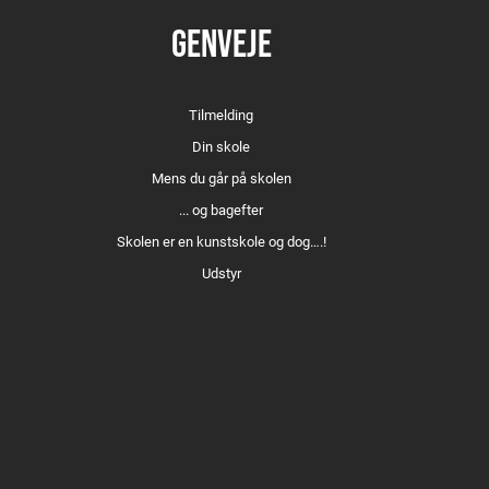
Følelsen af Palæstina
GENVEJE
Det var jo bare for sjov
Analog
I am Tahreer
Tilmelding
Apart 3:2
Din skole
Within walls
Mens du går på skolen
... og bagefter
Skolen er en kunstskole og dog….!
Udstyr