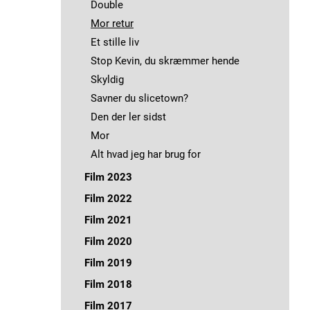
Double
Mor retur
Et stille liv
Stop Kevin, du skræmmer hende
Skyldig
Savner du slicetown?
Den der ler sidst
Mor
Alt hvad jeg har brug for
Film 2023
Vildvej
Film 2022
Liminal Space
Dressage
Film 2021
Wilma under vand
Kragernes parlament
Midnatsmodig
Film 2020
Metamorfose
Plaga
Smil Prinsesse
Sidste chance
Film 2019
Vores sidste klimamøde
Sirene
Under overfladen
YASID
4140
Film 2018
Endestationen
90 timer
I morgen er jeg ny
Pandami
Undskyld, er der ik' noget signal her?
Solstråle
Film 2017
Lad os danse
Bjørnen sover