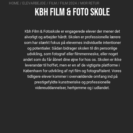
HOME
/
ELEVARBEJDE
/
FILM
/
FILM 2024
/
MOR RETUR
KBH FILM & FOTO SKOLE
Kbh Film & Fotoskole er engagerede elever der mener det
alvorligt og arbejder hårdt. Skolen er professionelle lærere
som har stærkt fokus på elevernes individuelle intentioner
og potentialer. Sådan bidrager skolen til din personlige
udvikling, som fotograf eller filmmenneske, eller noget
andet som du får åbnet dine øjne for hos os. Skolen er ikke
leverandør til hoffet, men er en af de vigtigste platforme i
København for udvikling af nyt film og fotograftalent. Vores
tidligere elever kommer i overvældende omfang ind på
prestigefyldte kunstneriske og professionelle
videreuddannelser, herhjemme og i udlandet.