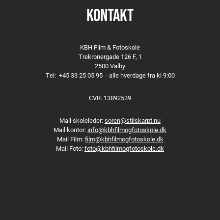
KONTAKT
KBH Film & Fotoskole
Trekronergade 126 F, 1
2500 Valby
Tel:
+45 33 25 05 95
- alle hverdage fra kl 9:00
CVR: 13892539
Mail skoleleder:
soren@stilskarpt.nu
Mail kontor:
info@kbhfilmogfotoskole.dk
Mail Film:
film@kbhfilmogfotoskole.dk
Mail Foto:
foto@kbhfilmogfotoskole.dk