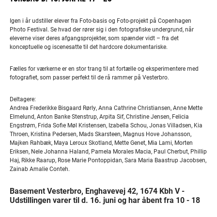
Igen i år udstiller elever fra Foto-basis og Foto-projekt på Copenhagen
Photo Festival. Se hvad der rører sig i den fotografiske undergrund, når
eleverne viser deres afgangsprojekter, som spænder vidt – fra det
konceptuelle og iscenesatte til det hardcore dokumentariske.
Fælles for værkerne er en stor trang til at fortælle og eksperimentere med
fotografiet, som passer perfekt til de rå rammer på Vesterbro.
Deltagere:
Andrea Frederikke Bisgaard Rørly, Anna Cathrine Christiansen, Anne Mette
Elmelund, Anton Banke Stenstrup, Arpita Sif, Christine Jensen, Felicia
Engstrøm, Frida Sofie Møl Kristensen, Izabella Schou, Jonas Villadsen, Kia
Throen, Kristina Pedersen, Mads Skarsteen, Magnus Hove Johansson,
Majken Rahbæk, Maya Leroux Skotland, Mette Genet, Mia Lami, Morten
Eriksen, Nele Johanna Haland, Pamela Morales Macia, Paul Cherbut, Phillip
Haj, Rikke Raarup, Rose Marie Pontoppidan, Sara Maria Baastrup Jacobsen,
Zainab Amalie Conteh.
Basement Vesterbro, Enghavevej 42, 1674 Kbh V -
Udstillingen varer til d. 16. juni og har åbent fra 10 - 18