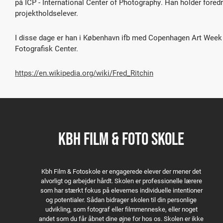
på ICP - International Center of Photography. Han holder for
projektholdselever.
I disse dage er han i København ifb med Copenhagen Art Week o
Fotografisk Center.
https://en.wikipedia.org/wiki/Fred_Ritchin
KBH FILM & FOTO SKOLE
Kbh Film & Fotoskole er engagerede elever der mener det
alvorligt og arbejder hårdt. Skolen er professionelle lærere
som har stærkt fokus på elevernes individuelle intentioner
og potentialer. Sådan bidrager skolen til din personlige
udvikling, som fotograf eller filmmenneske, eller noget
andet som du får åbnet dine øjne for hos os. Skolen er ikke