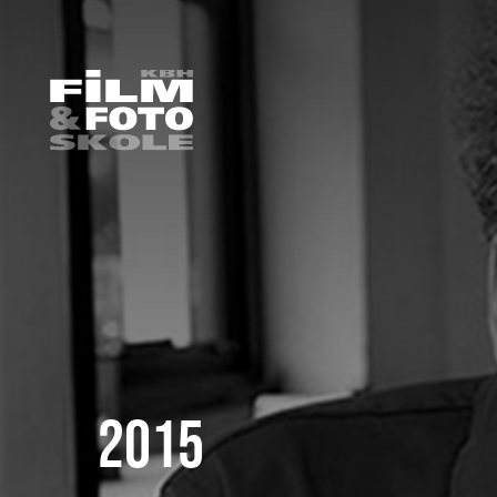
HOME
/
OM SKOLEN
/
NYHEDER
/
2015
/
FINT BESØG FRA NEW YORK!
2015