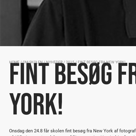
FINT BESØG F
HOME
/
OM SKOLEN
/
NYHEDER
/
2015
/
FINT BESØG FRA NEW YORK!
YORK!
Onsdag den 24.8 får skolen fint besøg fra New York af fotogra