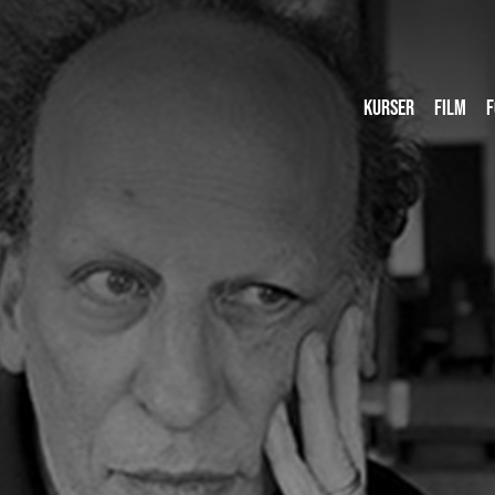
KURSER
FILM
F