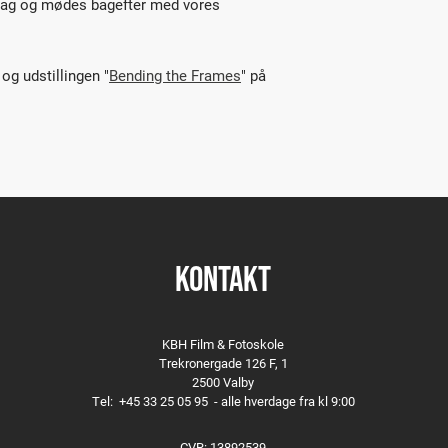
edrag og mødes bagefter med vores
g udstillingen "
Bending the Frames
" på
KONTAKT
KBH Film & Fotoskole
Trekronergade 126 F, 1
2500 Valby
Tel:
+45 33 25 05 95
- alle hverdage fra kl 9:00
CVR: 13892539