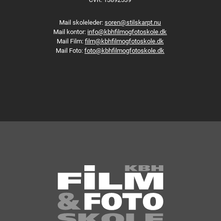
Mail skoleleder:
soren@stilskarpt.nu
Mail kontor:
info@kbhfilmogfotoskole.dk
Mail Film:
film@kbhfilmogfotoskole.dk
Mail Foto:
foto@kbhfilmogfotoskole.dk