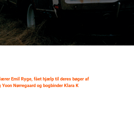
lærer Emil Ryge, fået hjælp til deres bøger af
ng Yoon Nørregaard og bogbinder Klara K