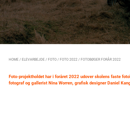
HOME
/
ELEVARBEJDE
/
FOTO
/
FOTO 2022
/
FOTOBØGER FORÅR 2022
Foto-projektholdet har i foråret 2022 udover skolens faste foto
fotograf og gallerist Nina Worren, grafisk designer Daniel Ka